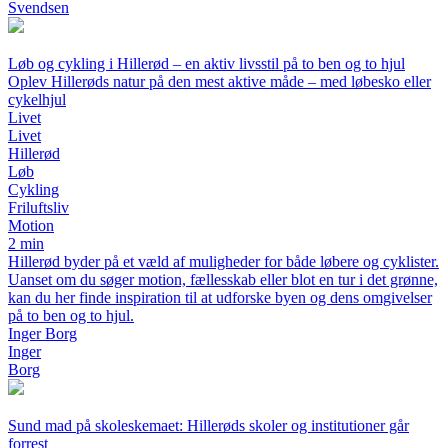
Svendsen
Løb og cykling i Hillerød – en aktiv livsstil på to ben og to hjul
Oplev Hillerøds natur på den mest aktive måde – med løbesko eller
cykelhjul
Livet
Livet
Hillerød
Løb
Cykling
Friluftsliv
Motion
2 min
Hillerød byder på et væld af muligheder for både løbere og cyklister.
Uanset om du søger motion, fællesskab eller blot en tur i det grønne,
kan du her finde inspiration til at udforske byen og dens omgivelser
på to ben og to hjul.
Inger Borg
Inger
Borg
Sund mad på skoleskemaet: Hillerøds skoler og institutioner går
forrest