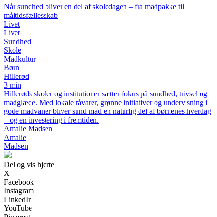
Når sundhed bliver en del af skoledagen – fra madpakke til
måltidsfællesskab
Livet
Livet
Sundhed
Skole
Madkultur
Børn
Hillerød
3 min
Hillerøds skoler og institutioner sætter fokus på sundhed, trivsel og
madglæde. Med lokale råvarer, grønne initiativer og undervisning i
gode madvaner bliver sund mad en naturlig del af børnenes hverdag
– og en investering i fremtiden.
Amalie Madsen
Amalie
Madsen
Del og vis hjerte
X
Facebook
Instagram
LinkedIn
YouTube
Pinterest