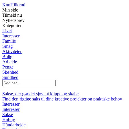
Kun
Hillerød
Min side
Tilmeld nu
Nyhedsbrev
Kategorier
Livet
Interesser
Familie
Smag
Aktiviteter
Bolig
Arbejde
Penge
Skønhed
Sundhed
Sakse, der gør det sjovt at klippe og skabe
Find den rigtige saks til dine kreative projekter og praktiske behov
Interesser
Interesser
Sakse
Hobby
Håndarbejde