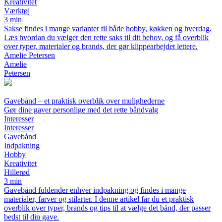
Kreativitet
Værktøj
3 min
Sakse findes i mange varianter til både hobby, køkken og hverdag.
Læs hvordan du vælger den rette saks til dit behov, og få overblik
over typer, materialer og brands, der gør klippearbejdet lettere.
Amelie Petersen
Amelie
Petersen
Gavebånd – et praktisk overblik over mulighederne
Gør dine gaver personlige med det rette båndvalg
Interesser
Interesser
Gavebånd
Indpakning
Hobby
Kreativitet
Hillerød
3 min
Gavebånd fuldender enhver indpakning og findes i mange
materialer, farver og stilarter. I denne artikel får du et praktisk
overblik over typer, brands og tips til at vælge det bånd, der passer
bedst til din gave.