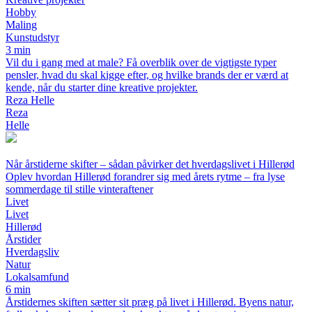
Hobby
Maling
Kunstudstyr
3 min
Vil du i gang med at male? Få overblik over de vigtigste typer
pensler, hvad du skal kigge efter, og hvilke brands der er værd at
kende, når du starter dine kreative projekter.
Reza Helle
Reza
Helle
Når årstiderne skifter – sådan påvirker det hverdagslivet i Hillerød
Oplev hvordan Hillerød forandrer sig med årets rytme – fra lyse
sommerdage til stille vinteraftener
Livet
Livet
Hillerød
Årstider
Hverdagsliv
Natur
Lokalsamfund
6 min
Årstidernes skiften sætter sit præg på livet i Hillerød. Byens natur,