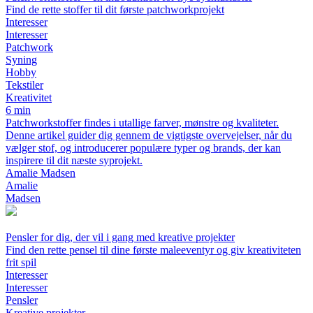
Find de rette stoffer til dit første patchworkprojekt
Interesser
Interesser
Patchwork
Syning
Hobby
Tekstiler
Kreativitet
6 min
Patchworkstoffer findes i utallige farver, mønstre og kvaliteter.
Denne artikel guider dig gennem de vigtigste overvejelser, når du
vælger stof, og introducerer populære typer og brands, der kan
inspirere til dit næste syprojekt.
Amalie Madsen
Amalie
Madsen
Pensler for dig, der vil i gang med kreative projekter
Find den rette pensel til dine første maleeventyr og giv kreativiteten
frit spil
Interesser
Interesser
Pensler
Kreative projekter