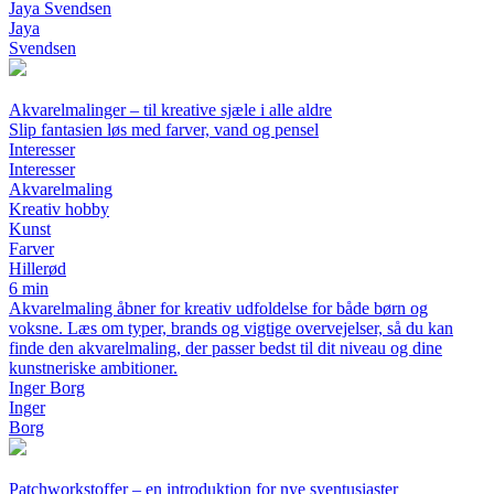
Jaya Svendsen
Jaya
Svendsen
Akvarelmalinger – til kreative sjæle i alle aldre
Slip fantasien løs med farver, vand og pensel
Interesser
Interesser
Akvarelmaling
Kreativ hobby
Kunst
Farver
Hillerød
6 min
Akvarelmaling åbner for kreativ udfoldelse for både børn og
voksne. Læs om typer, brands og vigtige overvejelser, så du kan
finde den akvarelmaling, der passer bedst til dit niveau og dine
kunstneriske ambitioner.
Inger Borg
Inger
Borg
Patchworkstoffer – en introduktion for nye syentusiaster