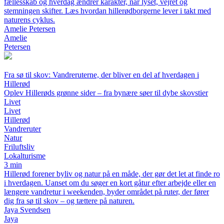
fællesskab og hverdag ændrer karakter, når lyset, vejret og
stemningen skifter. Læs hvordan hillerødborgerne lever i takt med
naturens cyklus.
Amelie Petersen
Amelie
Petersen
Fra sø til skov: Vandreruterne, der bliver en del af hverdagen i
Hillerød
Oplev Hillerøds grønne sider – fra bynære søer til dybe skovstier
Livet
Livet
Hillerød
Vandreruter
Natur
Friluftsliv
Lokalturisme
3 min
Hillerød forener byliv og natur på en måde, der gør det let at finde ro
i hverdagen. Uanset om du søger en kort gåtur efter arbejde eller en
længere vandretur i weekenden, byder området på ruter, der fører
dig fra sø til skov – og tættere på naturen.
Jaya Svendsen
Jaya