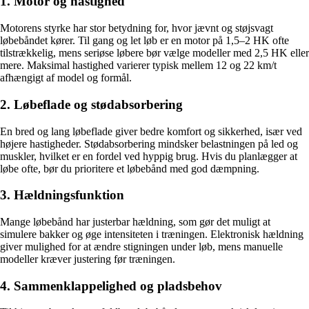
1. Motor og hastighed
Motorens styrke har stor betydning for, hvor jævnt og støjsvagt
løbebåndet kører. Til gang og let løb er en motor på 1,5–2 HK ofte
tilstrækkelig, mens seriøse løbere bør vælge modeller med 2,5 HK eller
mere. Maksimal hastighed varierer typisk mellem 12 og 22 km/t
afhængigt af model og formål.
2. Løbeflade og stødabsorbering
En bred og lang løbeflade giver bedre komfort og sikkerhed, især ved
højere hastigheder. Stødabsorbering mindsker belastningen på led og
muskler, hvilket er en fordel ved hyppig brug. Hvis du planlægger at
løbe ofte, bør du prioritere et løbebånd med god dæmpning.
3. Hældningsfunktion
Mange løbebånd har justerbar hældning, som gør det muligt at
simulere bakker og øge intensiteten i træningen. Elektronisk hældning
giver mulighed for at ændre stigningen under løb, mens manuelle
modeller kræver justering før træningen.
4. Sammenklappelighed og pladsbehov