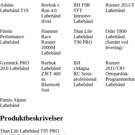
Adidas
Reebok i-
BH F9R
Runner 2011/T
Løbebånd T19
Run 4.0
TFT
Løbebånd
Løbebånd
Intensive
Hvid
Løbebånd
Finnlo
Hammer
Titan Life
Odin T800
Performance
Race
Løbebånd
Løbebånd
Løbebånd
Runner
T90 PRO
(Samlet ved
2000M
levering)
Løbebånd
Gymstick PRO
Reebok
BH
Runner
20.0 Løbebånd
Løbebånd
i.Magna
2011/TJO
ZJET 460
RC Semi-
Ortopædisk
m.
professional
Programmerbar
Bluetooth
Løbebånd
Løbebånd
Sort
Finnlo Alpine
Løbebånd
Produktbeskrivelser
Titan Life Løbebånd T95 PRO