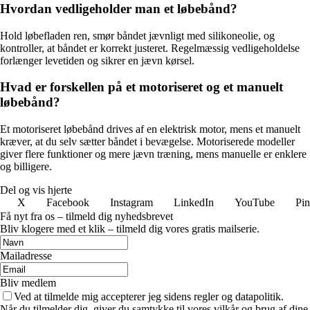
Hvordan vedligeholder man et løbebånd?
Hold løbefladen ren, smør båndet jævnligt med silikoneolie, og
kontroller, at båndet er korrekt justeret. Regelmæssig vedligeholdelse
forlænger levetiden og sikrer en jævn kørsel.
Hvad er forskellen på et motoriseret og et manuelt
løbebånd?
Et motoriseret løbebånd drives af en elektrisk motor, mens et manuelt
kræver, at du selv sætter båndet i bevægelse. Motoriserede modeller
giver flere funktioner og mere jævn træning, mens manuelle er enklere
og billigere.
Del og vis hjerte
X
Facebook
Instagram
LinkedIn
YouTube
Pin
Få nyt fra os – tilmeld dig nyhedsbrevet
Bliv klogere med et klik – tilmeld dig vores gratis mailserie.
Mailadresse
Bliv medlem
Ved at tilmelde mig accepterer jeg sidens regler og datapolitik.
Når du tilmelder dig, giver du samtykke til vores vilkår og brug af dine