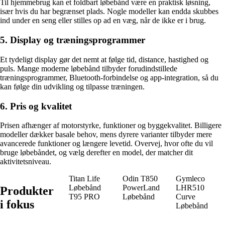
Til hjemmebrug kan et foldbart løbebånd være en praktisk løsning,
især hvis du har begrænset plads. Nogle modeller kan endda skubbes
ind under en seng eller stilles op ad en væg, når de ikke er i brug.
5. Display og træningsprogrammer
Et tydeligt display gør det nemt at følge tid, distance, hastighed og
puls. Mange moderne løbebånd tilbyder forudindstillede
træningsprogrammer, Bluetooth-forbindelse og app-integration, så du
kan følge din udvikling og tilpasse træningen.
6. Pris og kvalitet
Prisen afhænger af motorstyrke, funktioner og byggekvalitet. Billigere
modeller dækker basale behov, mens dyrere varianter tilbyder mere
avancerede funktioner og længere levetid. Overvej, hvor ofte du vil
bruge løbebåndet, og vælg derefter en model, der matcher dit
aktivitetsniveau.
Titan Life
Odin T850
Gymleco
Løbebånd
PowerLand
LHR510
Produkter
T95 PRO
Løbebånd
Curve
i fokus
Løbebånd