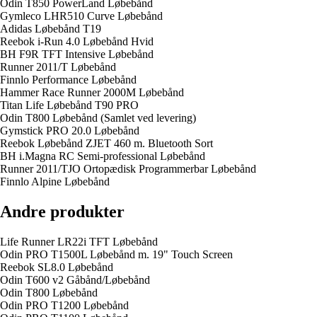
Odin T850 PowerLand Løbebånd
Gymleco LHR510 Curve Løbebånd
Adidas Løbebånd T19
Reebok i-Run 4.0 Løbebånd Hvid
BH F9R TFT Intensive Løbebånd
Runner 2011/T Løbebånd
Finnlo Performance Løbebånd
Hammer Race Runner 2000M Løbebånd
Titan Life Løbebånd T90 PRO
Odin T800 Løbebånd (Samlet ved levering)
Gymstick PRO 20.0 Løbebånd
Reebok Løbebånd ZJET 460 m. Bluetooth Sort
BH i.Magna RC Semi-professional Løbebånd
Runner 2011/TJO Ortopædisk Programmerbar Løbebånd
Finnlo Alpine Løbebånd
Andre produkter
Life Runner LR22i TFT Løbebånd
Odin PRO T1500L Løbebånd m. 19" Touch Screen
Reebok SL8.0 Løbebånd
Odin T600 v2 Gåbånd/Løbebånd
Odin T800 Løbebånd
Odin PRO T1200 Løbebånd