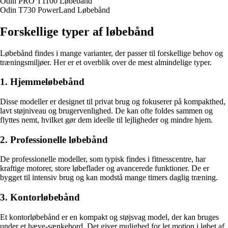
Odin PRO T1100 Løbebånd
Odin T730 PowerLand Løbebånd
Forskellige typer af løbebånd
Løbebånd findes i mange varianter, der passer til forskellige behov og
træningsmiljøer. Her er et overblik over de mest almindelige typer.
1. Hjemmeløbebånd
Disse modeller er designet til privat brug og fokuserer på kompakthed,
lavt støjniveau og brugervenlighed. De kan ofte foldes sammen og
flyttes nemt, hvilket gør dem ideelle til lejligheder og mindre hjem.
2. Professionelle løbebånd
De professionelle modeller, som typisk findes i fitnesscentre, har
kraftige motorer, store løbeflader og avancerede funktioner. De er
bygget til intensiv brug og kan modstå mange timers daglig træning.
3. Kontorløbebånd
Et kontorløbebånd er en kompakt og støjsvag model, der kan bruges
under et hæve-sænkebord. Det giver mulighed for let motion i løbet af