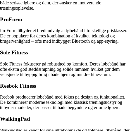
både seriøse løbere og dem, der ønsker en motiverende
træningsoplevelse.
ProForm
ProForm tilbyder et bredt udvalg af løbebånd i forskellige prisklasser.
De er populære for deres kombination af kvalitet, teknologi og
brugervenlighed – ofte med indbygget Bluetooth og app-styring.
Sole Fitness
Sole Fitness fokuserer på robusthed og komfort. Deres løbebånd har
ofte ekstra god støddæmpning og solide rammer, hvilket gør dem
velegnede til hyppig brug i både hjem og mindre fitnessrum.
Reebok Fitness
Reebok producerer løbebånd med fokus på design og funktionalitet.
De kombinerer moderne teknologi med klassisk træningsudstyr og
tilbyder modeller, der passer til både begyndere og erfarne løbere.
WalkingPad
WalkingPad er kendt for sine ultrakompakte og foldbare løbebånd, der