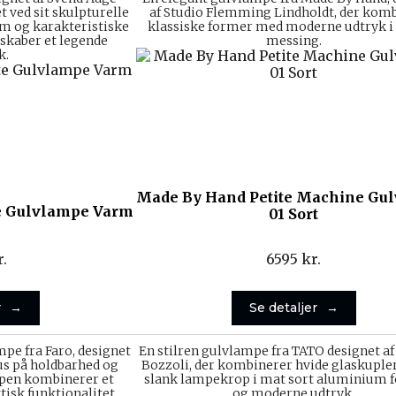
 ved sit skulpturelle
af Studio Flemming Lindholdt, der kom
m og karakteristiske
klassiske former med moderne udtryk i 
 skaber et legende
messing.
k.
Made By Hand Petite Machine Gu
e Gulvlampe Varm
01 Sort
r.
6595
kr.
r
Se detaljer
pe fra Faro, designet
En stilren gulvlampe fra TATO designet a
us på holdbarhed og
Bozzoli, der kombinerer hvide glaskuple
mpen kombinerer et
slank lampekrop i mat sort aluminium fo
isk funktionalitet.
og moderne udtryk.