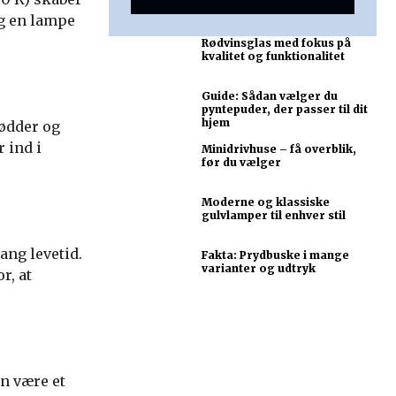
lg en lampe
Rødvinsglas med fokus på
kvalitet og funktionalitet
Guide: Sådan vælger du
pyntepuder, der passer til dit
hjem
fødder og
 ind i
Minidrivhuse – få overblik,
før du vælger
Moderne og klassiske
gulvlamper til enhver stil
ang levetid.
Fakta: Prydbuske i mange
varianter og udtryk
r, at
an være et