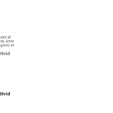
net af
rm, lette
 giver et
 Hvid