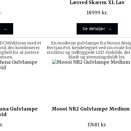
Lærred Skærm XL Lav
.
18999
kr.
r
Se detaljer
 DCWéditions med et
En moderne gulvlampe fra Moooi desig
hvid, der kombinerer
Bertjan Pot, kendetegnet ved sin ovale fo
ghed for at justere
struktur og indbyggede LED-lyskilde, der
turen.
blødt og stemningsfuldt lys.
una Gulvlampe
Moooi NR2 Gulvlampe Medium
vid
r.
17681
kr.