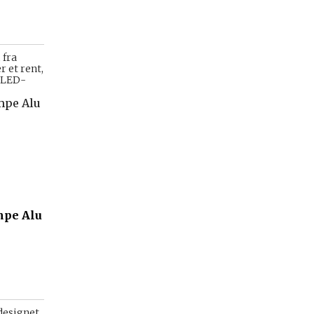
 fra
 et rent,
v LED-
mpe Alu
designet