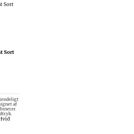
t Sort
kendeligt
signet af
mbinerer
dtryk.