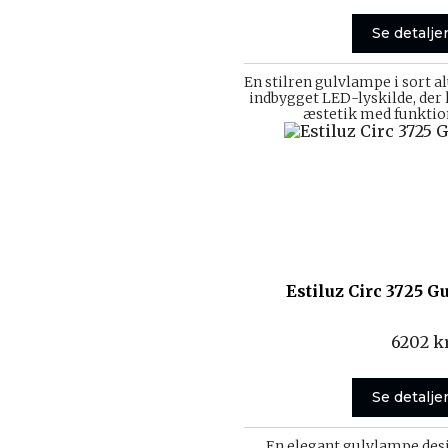
Se detalje
En stilren gulvlampe i sort
indbygget LED-lyskilde, de
æstetik med funktion
Estiluz Circ 3725 
6202
kr
Se detalje
En elegant gulvlampe des