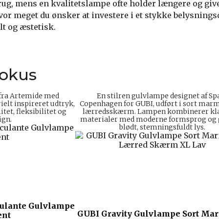
 brug, mens en kvalitetslampe ofte holder længere og giv
hvor meget du ønsker at investere i et stykke belysnings
t og æstetisk.
fokus
 fra Artemide med
En stilren gulvlampe designet af Sp
lt inspireret udtryk,
Copenhagen for GUBI, udført i sort ma
et, fleksibilitet og
lærredsskærm. Lampen kombinerer kla
ign.
materialer med moderne formsprog og g
blødt, stemningsfuldt lys.
ulante Gulvlampe
GUBI Gravity Gulvlampe Sort Ma
ent