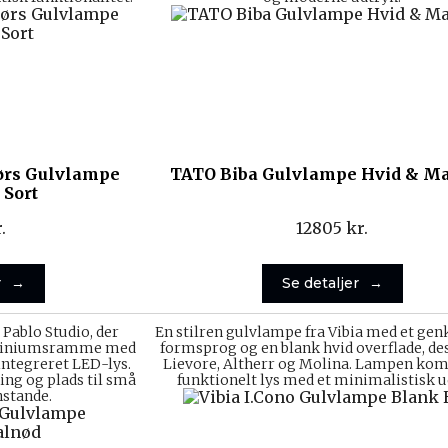
rs Gulvlampe
TATO Biba Gulvlampe Hvid & Ma
 Sort
.
12805
kr.
r
Se detaljer
 Pablo Studio, der
En stilren gulvlampe fra Vibia med et gen
uminiumsramme med
formsprog og en blank hvid overflade, de
 integreret LED-lys.
Lievore, Altherr og Molina. Lampen ko
ing og plads til små
funktionelt lys med et minimalistisk u
nstande.