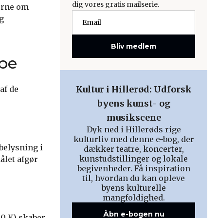
dig vores gratis mailserie.
gerne om
g
Bliv medlem
mpe
Kultur i Hillerød: Udforsk
af de
byens kunst- og
musikscene
Dyk ned i Hillerøds rige
kulturliv med denne e-bog, der
 belysning i
dækker teatre, koncerter,
kunstudstillinger og lokale
ålet afgør
begivenheder. Få inspiration
til, hvordan du kan opleve
byens kulturelle
mangfoldighed.
Åbn e-bogen nu
00 K) skaber