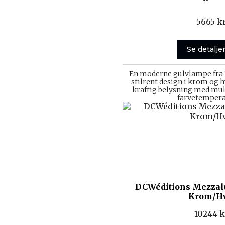
5665
kr
Se detalje
En moderne gulvlampe fra
stilrent design i krom og 
kraftig belysning med muli
farvetempera
DCWéditions Mezzal
Krom/H
10244
k