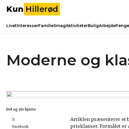
Kun
Hillerød
Livet
Interesser
Familie
Smag
Aktiviteter
Bolig
Arbejde
Peng
Moderne og klas
Del og vis hjerte
Artiklen præsenterer et b
X
prisklasser. Formålet er 
Facebook