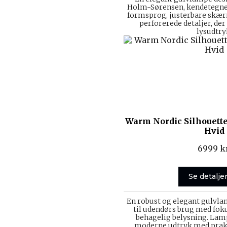
Holm-Sørensen, kendetegnet
formsprog, justerbare skær
perforerede detaljer, der
lysudtry
Warm Nordic Silhouett
Hvid
6999
k
Se detalje
En robust og elegant gulvlam
til udendørs brug med fok
behagelig belysning. La
moderne udtryk med prakt