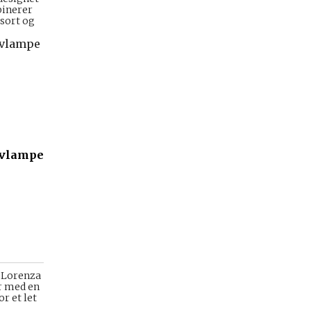
binerer
sort og
lvlampe
f Lorenza
r med en
r et let