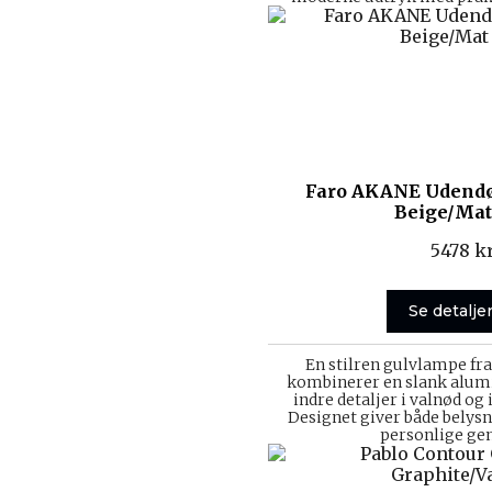
Faro AKANE Udendø
Beige/Mat
5478
kr
Se detalje
En stilren gulvlampe fra
kombinerer en slank al
indre detaljer i valnød og
Designet giver både belysn
personlige ge