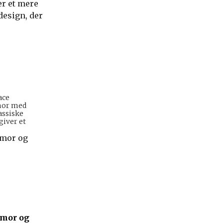
er et mere
design, der
ace
rmor med
ssiske
iver et
rmor og