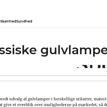
e
Skønhed
Sundhed
siske gulvlamper 
redt udvalg af gulvlamper i forskellige stilarter, materi
at give et overblik over mulighederne på markedet, så du