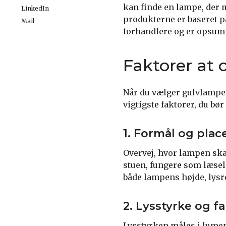
kan finde en lampe, der 
LinkedIn
produkterne er baseret på
Mail
forhandlere og er opsumme
Faktorer at 
Når du vælger gulvlampe,
vigtigste faktorer, du bør 
1. Formål og plac
Overvej, hvor lampen skal
stuen, fungere som læsel
både lampens højde, lysr
2. Lysstyrke og 
Lysstyrken måles i lumen