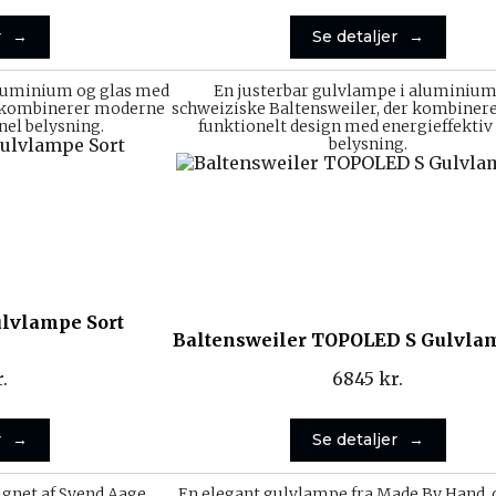
r
Se detaljer
 aluminium og glas med
En justerbar gulvlampe i aluminium
r kombinerer moderne
schweiziske Baltensweiler, der kombinerer
el belysning.
funktionelt design med energieffekti
belysning.
Gulvlampe Sort
Baltensweiler TOPOLED S Gulvla
.
6845
kr.
r
Se detaljer
ignet af Svend Aage
En elegant gulvlampe fra Made By Hand, 