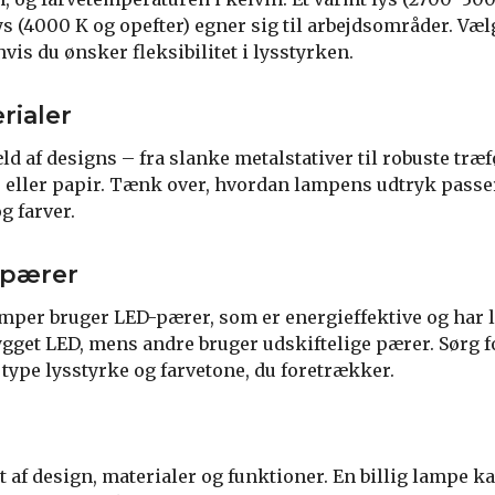
ys (4000 K og opefter) egner sig til arbejdsområder. Væ
is du ønsker fleksibilitet i lysstyrken.
rialer
ld af designs – fra slanke metalstativer til robuste træ
 eller papir. Tænk over, hvordan lampens udtryk passer
 farver.
 pærer
mper bruger LED-pærer, som er energieffektive og har l
gget LED, mens andre bruger udskiftelige pærer. Sørg fo
type lysstyrke og farvetone, du foretrækker.
 af design, materialer og funktioner. En billig lampe k