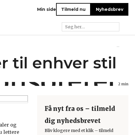
Min side
Tilmeld nu
Nyhedsbrev
til enhver stil
2 min
Få nyt fra os – tilmeld
dig nyhedsbrevet
aler og
Bliv klogere med et klik – tilmeld
 lettere