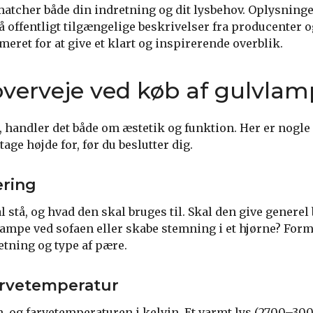
matcher både din indretning og dit lysbehov. Oplysnin
 offentligt tilgængelige beskrivelser fra producenter o
ret for at give et klart og inspirerende overblik.
overveje ved køb af gulvla
 handler det både om æstetik og funktion. Her er nogle 
tage højde for, før du beslutter dig.
ering
 stå, og hvad den skal bruges til. Skal den give generel
ampe ved sofaen eller skabe stemning i et hjørne? Form
etning og type af pære.
farvetemperatur
, og farvetemperaturen i kelvin. Et varmt lys (2700–30